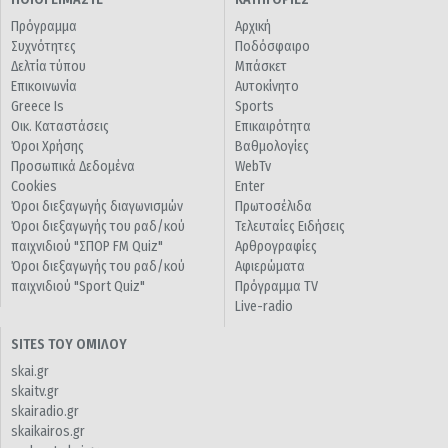
Πρόγραμμα
Αρχική
Συχνότητες
Ποδόσφαιρο
Δελτία τύπου
Μπάσκετ
Επικοινωνία
Αυτοκίνητο
Greece Is
Sports
Οικ. Καταστάσεις
Επικαιρότητα
Όροι Χρήσης
Βαθμολογίες
Προσωπικά Δεδομένα
WebTv
Cookies
Enter
Όροι διεξαγωγής διαγωνισμών
Πρωτοσέλιδα
Όροι διεξαγωγής του ραδ/κού
Τελευταίες Ειδήσεις
παιχνιδιού "ΣΠΟΡ FM Quiz"
Αρθρογραφίες
Όροι διεξαγωγής του ραδ/κού
Αφιερώματα
παιχνιδιού "Sport Quiz"
Πρόγραμμα TV
Live-radio
SITES ΤΟΥ ΟΜΙΛΟΥ
skai.gr
skaitv.gr
skairadio.gr
skaikairos.gr