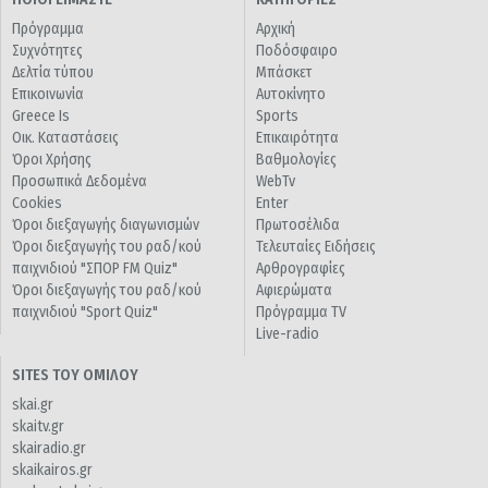
Πρόγραμμα
Αρχική
Συχνότητες
Ποδόσφαιρο
Δελτία τύπου
Μπάσκετ
Επικοινωνία
Αυτοκίνητο
Greece Is
Sports
Οικ. Καταστάσεις
Επικαιρότητα
Όροι Χρήσης
Βαθμολογίες
Προσωπικά Δεδομένα
WebTv
Cookies
Enter
Όροι διεξαγωγής διαγωνισμών
Πρωτοσέλιδα
Όροι διεξαγωγής του ραδ/κού
Τελευταίες Ειδήσεις
παιχνιδιού "ΣΠΟΡ FM Quiz"
Αρθρογραφίες
Όροι διεξαγωγής του ραδ/κού
Αφιερώματα
παιχνιδιού "Sport Quiz"
Πρόγραμμα TV
Live-radio
SITES ΤΟΥ ΟΜΙΛΟΥ
skai.gr
skaitv.gr
skairadio.gr
skaikairos.gr