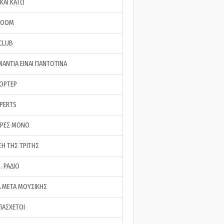
ΚΑΙ ΚΑΤΩ
ROOM
 CLUB
ΜΑΝΤΙΑ ΕΙΝΑΙ ΠΑΝΤΟΤΙΝΑ
ΠΟΡΤΕΡ
XPERTS
ΕΡΕΣ ΜΟΝΟ
ΣΗ ΤΗΣ ΤΡΙΤΗΣ
… ΡΑΔΙΟ
 ΜΕΤΑ ΜΟΥΣΙΚΗΣ
ΠΑΣΧΕΤΟΙ