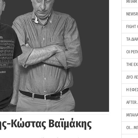
ΜΠΑΜ 
NEWS
FIGHT
ΤΑ ΔΙΑ
ΟΙ ΡΕ
THE E
ΔΥΟ Λ
Η ΕΦΕ
AFTER
ΜΠΑΛΑ
ης-Κώστας Βαϊμάκης
ΟΙ… Μ