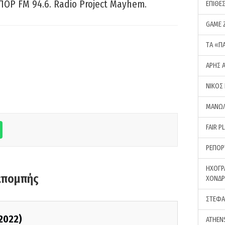
ΠΟΡ FM 94.6. Radio Project Mayhem.
ΕΠΙΘΕ
GAME 
ΤA «Π
ΑΡΗΣ 
ΝΙΚΟΣ
ΜΑΝΩΛ
FAIR P
ΡΕΠΟΡ
ΗΧΟΓΡ
κπομπής
ΧΟΝΔ
ΣΤΕΦΑ
/2022)
ATHEN