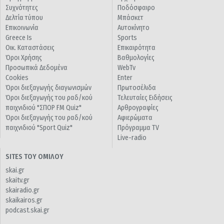
Συχνότητες
Ποδόσφαιρο
Δελτία τύπου
Μπάσκετ
Επικοινωνία
Αυτοκίνητο
Greece Is
Sports
Οικ. Καταστάσεις
Επικαιρότητα
Όροι Χρήσης
Βαθμολογίες
Προσωπικά Δεδομένα
WebTv
Cookies
Enter
Όροι διεξαγωγής διαγωνισμών
Πρωτοσέλιδα
Όροι διεξαγωγής του ραδ/κού
Τελευταίες Ειδήσεις
παιχνιδιού "ΣΠΟΡ FM Quiz"
Αρθρογραφίες
Όροι διεξαγωγής του ραδ/κού
Αφιερώματα
παιχνιδιού "Sport Quiz"
Πρόγραμμα TV
Live-radio
SITES ΤΟΥ ΟΜΙΛΟΥ
skai.gr
skaitv.gr
skairadio.gr
skaikairos.gr
podcast.skai.gr