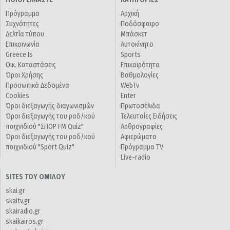
Πρόγραμμα
Αρχική
Συχνότητες
Ποδόσφαιρο
Δελτία τύπου
Μπάσκετ
Επικοινωνία
Αυτοκίνητο
Greece Is
Sports
Οικ. Καταστάσεις
Επικαιρότητα
Όροι Χρήσης
Βαθμολογίες
Προσωπικά Δεδομένα
WebTv
Cookies
Enter
Όροι διεξαγωγής διαγωνισμών
Πρωτοσέλιδα
Όροι διεξαγωγής του ραδ/κού
Τελευταίες Ειδήσεις
παιχνιδιού "ΣΠΟΡ FM Quiz"
Αρθρογραφίες
Όροι διεξαγωγής του ραδ/κού
Αφιερώματα
παιχνιδιού "Sport Quiz"
Πρόγραμμα TV
Live-radio
SITES ΤΟΥ ΟΜΙΛΟΥ
skai.gr
skaitv.gr
skairadio.gr
skaikairos.gr