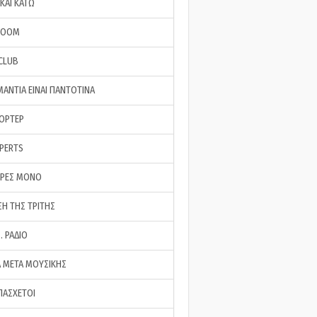
ΚΑΙ ΚΑΤΩ
ROOM
 CLUB
ΜΑΝΤΙΑ ΕΙΝΑΙ ΠΑΝΤΟΤΙΝΑ
ΠΟΡΤΕΡ
XPERTS
ΕΡΕΣ ΜΟΝΟ
ΣΗ ΤΗΣ ΤΡΙΤΗΣ
… ΡΑΔΙΟ
 ΜΕΤΑ ΜΟΥΣΙΚΗΣ
ΠΑΣΧΕΤΟΙ