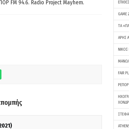
ΠΟΡ FM 94.6. Radio Project Mayhem.
ΕΠΙΘΕ
GAME 
ΤA «Π
ΑΡΗΣ 
ΝΙΚΟΣ
ΜΑΝΩΛ
FAIR P
ΡΕΠΟΡ
ΗΧΟΓΡ
κπομπής
ΧΟΝΔ
ΣΤΕΦΑ
2021)
ATHEN