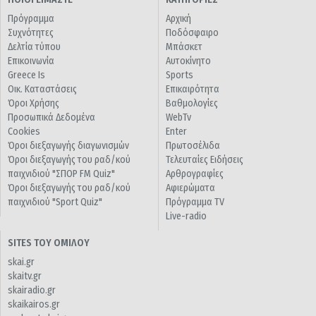
Πρόγραμμα
Αρχική
Συχνότητες
Ποδόσφαιρο
Δελτία τύπου
Μπάσκετ
Επικοινωνία
Αυτοκίνητο
Greece Is
Sports
Οικ. Καταστάσεις
Επικαιρότητα
Όροι Χρήσης
Βαθμολογίες
Προσωπικά Δεδομένα
WebTv
Cookies
Enter
Όροι διεξαγωγής διαγωνισμών
Πρωτοσέλιδα
Όροι διεξαγωγής του ραδ/κού
Τελευταίες Ειδήσεις
παιχνιδιού "ΣΠΟΡ FM Quiz"
Αρθρογραφίες
Όροι διεξαγωγής του ραδ/κού
Αφιερώματα
παιχνιδιού "Sport Quiz"
Πρόγραμμα TV
Live-radio
SITES ΤΟΥ ΟΜΙΛΟΥ
skai.gr
skaitv.gr
skairadio.gr
skaikairos.gr