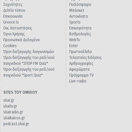
Συχνότητες
Ποδόσφαιρο
Δελτία τύπου
Μπάσκετ
Επικοινωνία
Αυτοκίνητο
Greece Is
Sports
Οικ. Καταστάσεις
Επικαιρότητα
Όροι Χρήσης
Βαθμολογίες
Προσωπικά Δεδομένα
WebTv
Cookies
Enter
Όροι διεξαγωγής διαγωνισμών
Πρωτοσέλιδα
Όροι διεξαγωγής του ραδ/κού
Τελευταίες Ειδήσεις
παιχνιδιού "ΣΠΟΡ FM Quiz"
Αρθρογραφίες
Όροι διεξαγωγής του ραδ/κού
Αφιερώματα
παιχνιδιού "Sport Quiz"
Πρόγραμμα TV
Live-radio
SITES ΤΟΥ ΟΜΙΛΟΥ
skai.gr
skaitv.gr
skairadio.gr
skaikairos.gr
podcast.skai.gr