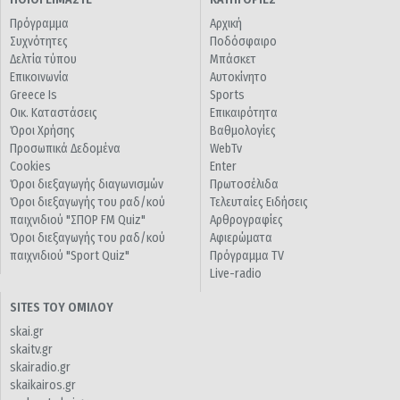
Πρόγραμμα
Αρχική
Συχνότητες
Ποδόσφαιρο
Δελτία τύπου
Μπάσκετ
Επικοινωνία
Αυτοκίνητο
Greece Is
Sports
Οικ. Καταστάσεις
Επικαιρότητα
Όροι Χρήσης
Βαθμολογίες
Προσωπικά Δεδομένα
WebTv
Cookies
Enter
Όροι διεξαγωγής διαγωνισμών
Πρωτοσέλιδα
Όροι διεξαγωγής του ραδ/κού
Τελευταίες Ειδήσεις
παιχνιδιού "ΣΠΟΡ FM Quiz"
Αρθρογραφίες
Όροι διεξαγωγής του ραδ/κού
Αφιερώματα
παιχνιδιού "Sport Quiz"
Πρόγραμμα TV
Live-radio
SITES ΤΟΥ ΟΜΙΛΟΥ
skai.gr
skaitv.gr
skairadio.gr
skaikairos.gr