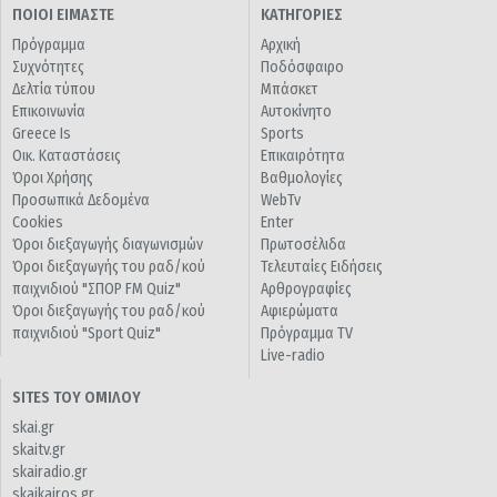
ΠΟΙΟΙ ΕΙΜΑΣΤΕ
ΚΑΤΗΓΟΡΙΕΣ
Πρόγραμμα
Αρχική
Συχνότητες
Ποδόσφαιρο
Δελτία τύπου
Μπάσκετ
Επικοινωνία
Αυτοκίνητο
Greece Is
Sports
Οικ. Καταστάσεις
Επικαιρότητα
Όροι Χρήσης
Βαθμολογίες
Προσωπικά Δεδομένα
WebTv
Cookies
Enter
Όροι διεξαγωγής διαγωνισμών
Πρωτοσέλιδα
Όροι διεξαγωγής του ραδ/κού
Τελευταίες Ειδήσεις
παιχνιδιού "ΣΠΟΡ FM Quiz"
Αρθρογραφίες
Όροι διεξαγωγής του ραδ/κού
Αφιερώματα
παιχνιδιού "Sport Quiz"
Πρόγραμμα TV
Live-radio
SITES ΤΟΥ ΟΜΙΛΟΥ
skai.gr
skaitv.gr
skairadio.gr
skaikairos.gr