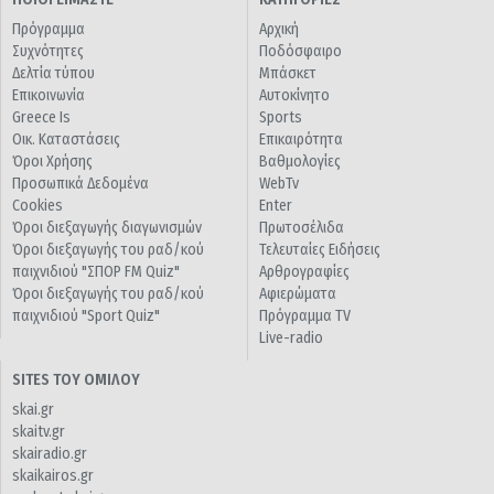
Πρόγραμμα
Αρχική
Συχνότητες
Ποδόσφαιρο
Δελτία τύπου
Μπάσκετ
Επικοινωνία
Αυτοκίνητο
Greece Is
Sports
Οικ. Καταστάσεις
Επικαιρότητα
Όροι Χρήσης
Βαθμολογίες
Προσωπικά Δεδομένα
WebTv
Cookies
Enter
Όροι διεξαγωγής διαγωνισμών
Πρωτοσέλιδα
Όροι διεξαγωγής του ραδ/κού
Τελευταίες Ειδήσεις
παιχνιδιού "ΣΠΟΡ FM Quiz"
Αρθρογραφίες
Όροι διεξαγωγής του ραδ/κού
Αφιερώματα
παιχνιδιού "Sport Quiz"
Πρόγραμμα TV
Live-radio
SITES ΤΟΥ ΟΜΙΛΟΥ
skai.gr
skaitv.gr
skairadio.gr
skaikairos.gr