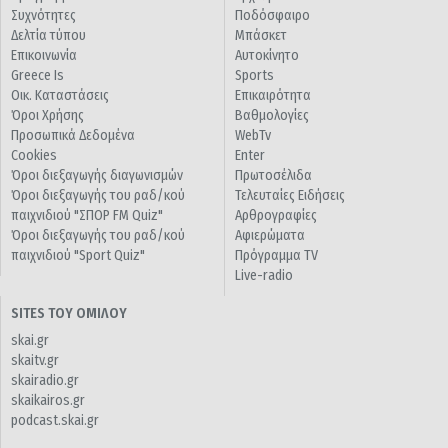
Συχνότητες
Ποδόσφαιρο
Δελτία τύπου
Μπάσκετ
Επικοινωνία
Αυτοκίνητο
Greece Is
Sports
Οικ. Καταστάσεις
Επικαιρότητα
Όροι Χρήσης
Βαθμολογίες
Προσωπικά Δεδομένα
WebTv
Cookies
Enter
Όροι διεξαγωγής διαγωνισμών
Πρωτοσέλιδα
Όροι διεξαγωγής του ραδ/κού
Τελευταίες Ειδήσεις
παιχνιδιού "ΣΠΟΡ FM Quiz"
Αρθρογραφίες
Όροι διεξαγωγής του ραδ/κού
Αφιερώματα
παιχνιδιού "Sport Quiz"
Πρόγραμμα TV
Live-radio
SITES ΤΟΥ ΟΜΙΛΟΥ
skai.gr
skaitv.gr
skairadio.gr
skaikairos.gr
podcast.skai.gr