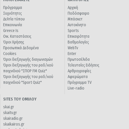
Πρόγραμμα
Αρχική
Συχνότητες
Ποδόσφαιρο
Δελτία τύπου
Μπάσκετ
Επικοινωνία
Αυτοκίνητο
Greece Is
Sports
Οικ. Καταστάσεις
Επικαιρότητα
Όροι Χρήσης
Βαθμολογίες
Προσωπικά Δεδομένα
WebTv
Cookies
Enter
Όροι διεξαγωγής διαγωνισμών
Πρωτοσέλιδα
Όροι διεξαγωγής του ραδ/κού
Τελευταίες Ειδήσεις
παιχνιδιού "ΣΠΟΡ FM Quiz"
Αρθρογραφίες
Όροι διεξαγωγής του ραδ/κού
Αφιερώματα
παιχνιδιού "Sport Quiz"
Πρόγραμμα TV
Live-radio
SITES ΤΟΥ ΟΜΙΛΟΥ
skai.gr
skaitv.gr
skairadio.gr
skaikairos.gr