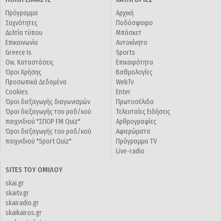
Πρόγραμμα
Αρχική
Συχνότητες
Ποδόσφαιρο
Δελτία τύπου
Μπάσκετ
Επικοινωνία
Αυτοκίνητο
Greece Is
Sports
Οικ. Καταστάσεις
Επικαιρότητα
Όροι Χρήσης
Βαθμολογίες
Προσωπικά Δεδομένα
WebTv
Cookies
Enter
Όροι διεξαγωγής διαγωνισμών
Πρωτοσέλιδα
Όροι διεξαγωγής του ραδ/κού
Τελευταίες Ειδήσεις
παιχνιδιού "ΣΠΟΡ FM Quiz"
Αρθρογραφίες
Όροι διεξαγωγής του ραδ/κού
Αφιερώματα
παιχνιδιού "Sport Quiz"
Πρόγραμμα TV
Live-radio
SITES ΤΟΥ ΟΜΙΛΟΥ
skai.gr
skaitv.gr
skairadio.gr
skaikairos.gr