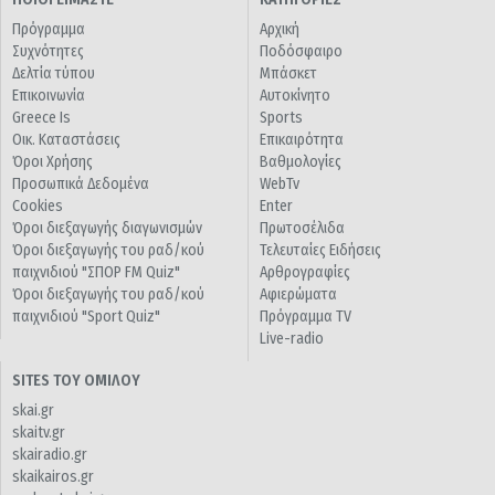
Πρόγραμμα
Αρχική
Συχνότητες
Ποδόσφαιρο
Δελτία τύπου
Μπάσκετ
Επικοινωνία
Αυτοκίνητο
Greece Is
Sports
Οικ. Καταστάσεις
Επικαιρότητα
Όροι Χρήσης
Βαθμολογίες
Προσωπικά Δεδομένα
WebTv
Cookies
Enter
Όροι διεξαγωγής διαγωνισμών
Πρωτοσέλιδα
Όροι διεξαγωγής του ραδ/κού
Τελευταίες Ειδήσεις
παιχνιδιού "ΣΠΟΡ FM Quiz"
Αρθρογραφίες
Όροι διεξαγωγής του ραδ/κού
Αφιερώματα
παιχνιδιού "Sport Quiz"
Πρόγραμμα TV
Live-radio
SITES ΤΟΥ ΟΜΙΛΟΥ
skai.gr
skaitv.gr
skairadio.gr
skaikairos.gr