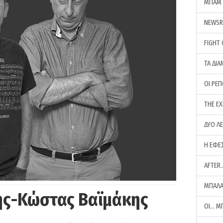
ΜΠΑΜ 
NEWS
FIGHT
ΤΑ ΔΙΑ
ΟΙ ΡΕ
THE E
ΔΥΟ Λ
Η ΕΦΕ
AFTER
ΜΠΑΛΑ
ης-Κώστας Βαϊμάκης
ΟΙ… Μ