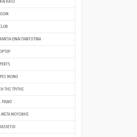
ΚΑΙ ΚΑΤΩ
ROOM
 CLUB
ΜΑΝΤΙΑ ΕΙΝΑΙ ΠΑΝΤΟΤΙΝΑ
ΠΟΡΤΕΡ
XPERTS
ΕΡΕΣ ΜΟΝΟ
ΣΗ ΤΗΣ ΤΡΙΤΗΣ
… ΡΑΔΙΟ
 ΜΕΤΑ ΜΟΥΣΙΚΗΣ
ΠΑΣΧΕΤΟΙ