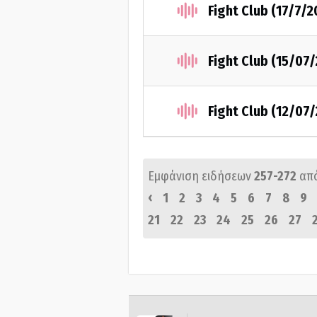
Fight Club (17/7/2
Fight Club (15/07
Fight Club (12/07
Εμφάνιση ειδήσεων
257-272
απ
‹
1
2
3
4
5
6
7
8
9
21
22
23
24
25
26
27