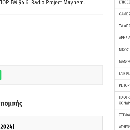
ΠΟΡ FM 94.6. Radio Project Mayhem.
ΕΠΙΘΕ
GAME 
ΤA «Π
ΑΡΗΣ 
ΝΙΚΟΣ
ΜΑΝΩΛ
FAIR P
ΡΕΠΟΡ
ΗΧΟΓΡ
κπομπής
ΧΟΝΔ
ΣΤΕΦΑ
/2024)
ATHEN