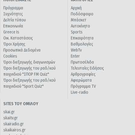
Πρόγραμμα
Αρχική
Συχνότητες
Ποδόσφαιρο
Δελτία τύπου
Μπάσκετ
Επικοινωνία
Αυτοκίνητο
Greece Is
Sports
Οικ. Καταστάσεις
Επικαιρότητα
Όροι Χρήσης
Βαθμολογίες
Προσωπικά Δεδομένα
WebTv
Cookies
Enter
Όροι διεξαγωγής διαγωνισμών
Πρωτοσέλιδα
Όροι διεξαγωγής του ραδ/κού
Τελευταίες Ειδήσεις
παιχνιδιού "ΣΠΟΡ FM Quiz"
Αρθρογραφίες
Όροι διεξαγωγής του ραδ/κού
Αφιερώματα
παιχνιδιού "Sport Quiz"
Πρόγραμμα TV
Live-radio
SITES ΤΟΥ ΟΜΙΛΟΥ
skai.gr
skaitv.gr
skairadio.gr
skaikairos.gr