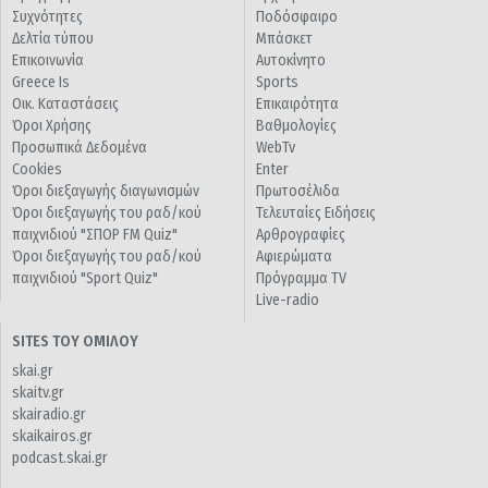
Συχνότητες
Ποδόσφαιρο
Δελτία τύπου
Μπάσκετ
Επικοινωνία
Αυτοκίνητο
Greece Is
Sports
Οικ. Καταστάσεις
Επικαιρότητα
Όροι Χρήσης
Βαθμολογίες
Προσωπικά Δεδομένα
WebTv
Cookies
Enter
Όροι διεξαγωγής διαγωνισμών
Πρωτοσέλιδα
Όροι διεξαγωγής του ραδ/κού
Τελευταίες Ειδήσεις
παιχνιδιού "ΣΠΟΡ FM Quiz"
Αρθρογραφίες
Όροι διεξαγωγής του ραδ/κού
Αφιερώματα
παιχνιδιού "Sport Quiz"
Πρόγραμμα TV
Live-radio
SITES ΤΟΥ ΟΜΙΛΟΥ
skai.gr
skaitv.gr
skairadio.gr
skaikairos.gr
podcast.skai.gr