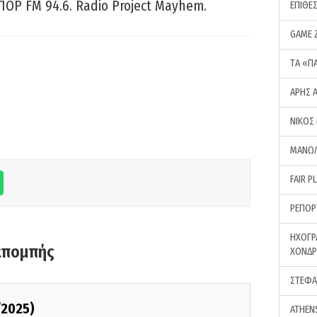
ΠΟΡ FM 94.6. Radio Project Mayhem.
ΕΠΙΘΕ
GAME 
ΤA «Π
ΑΡΗΣ 
ΝΙΚΟΣ
ΜΑΝΩΛ
FAIR P
ΡΕΠΟΡ
ΗΧΟΓΡ
κπομπής
ΧΟΝΔ
ΣΤΕΦΑ
/2025)
ATHEN