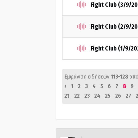
Fight Club (3/9/2
Fight Club (2/9/2
Fight Club (1/9/20
Εμφάνιση ειδήσεων
113-128
από
‹
1
2
3
4
5
6
7
8
9
21
22
23
24
25
26
27