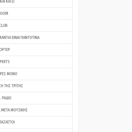
ΚΑΙ ΚΑΤΩ
ROOM
 CLUB
ΜΑΝΤΙΑ ΕΙΝΑΙ ΠΑΝΤΟΤΙΝΑ
ΠΟΡΤΕΡ
XPERTS
ΕΡΕΣ ΜΟΝΟ
ΣΗ ΤΗΣ ΤΡΙΤΗΣ
… ΡΑΔΙΟ
 ΜΕΤΑ ΜΟΥΣΙΚΗΣ
ΠΑΣΧΕΤΟΙ