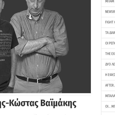
ΜΠΑΜ 
NEWS
FIGHT
ΤΑ ΔΙΑ
ΟΙ ΡΕ
THE E
ΔΥΟ Λ
Η ΕΦΕ
AFTER
ΜΠΑΛΑ
ης-Κώστας Βαϊμάκης
ΟΙ… Μ