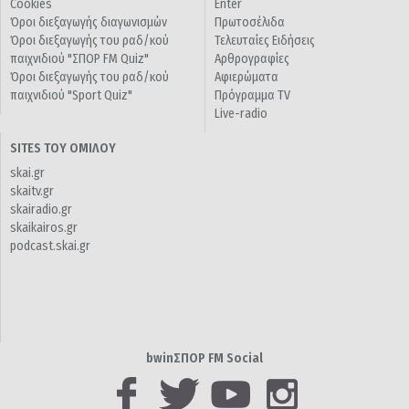
Cookies
Enter
Όροι διεξαγωγής διαγωνισμών
Πρωτοσέλιδα
Όροι διεξαγωγής του ραδ/κού
Τελευταίες Ειδήσεις
παιχνιδιού "ΣΠΟΡ FM Quiz"
Αρθρογραφίες
Όροι διεξαγωγής του ραδ/κού
Αφιερώματα
παιχνιδιού "Sport Quiz"
Πρόγραμμα TV
Live-radio
SITES ΤΟΥ ΟΜΙΛΟΥ
skai.gr
skaitv.gr
skairadio.gr
skaikairos.gr
podcast.skai.gr
bwinΣΠΟΡ FM Social