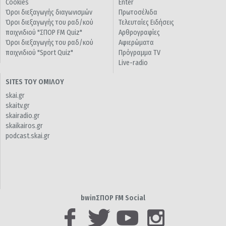
Cookies
Enter
Όροι διεξαγωγής διαγωνισμών
Πρωτοσέλιδα
Όροι διεξαγωγής του ραδ/κού
Τελευταίες Ειδήσεις
παιχνιδιού "ΣΠΟΡ FM Quiz"
Αρθρογραφίες
Όροι διεξαγωγής του ραδ/κού
Αφιερώματα
παιχνιδιού "Sport Quiz"
Πρόγραμμα TV
Live-radio
SITES ΤΟΥ ΟΜΙΛΟΥ
skai.gr
skaitv.gr
skairadio.gr
skaikairos.gr
podcast.skai.gr
bwinΣΠΟΡ FM Social