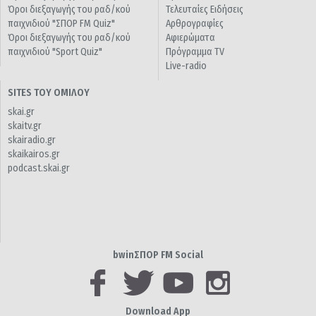
Όροι διεξαγωγής του ραδ/κού
Τελευταίες Ειδήσεις
παιχνιδιού "ΣΠΟΡ FM Quiz"
Αρθρογραφίες
Όροι διεξαγωγής του ραδ/κού
Αφιερώματα
παιχνιδιού "Sport Quiz"
Πρόγραμμα TV
Live-radio
SITES ΤΟΥ ΟΜΙΛΟΥ
skai.gr
skaitv.gr
skairadio.gr
skaikairos.gr
podcast.skai.gr
bwinΣΠΟΡ FM Social
Download App