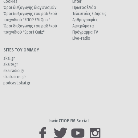
Cookies
Enter
Όροι διεξαγωγής διαγωνισμών
Πρωτοσέλιδα
Όροι διεξαγωγής του ραδ/κού
Τελευταίες Ειδήσεις
παιχνιδιού "ΣΠΟΡ FM Quiz"
Αρθρογραφίες
Όροι διεξαγωγής του ραδ/κού
Αφιερώματα
παιχνιδιού "Sport Quiz"
Πρόγραμμα TV
Live-radio
SITES ΤΟΥ ΟΜΙΛΟΥ
skai.gr
skaitv.gr
skairadio.gr
skaikairos.gr
podcast.skai.gr
bwinΣΠΟΡ FM Social