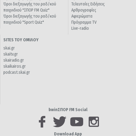
Όροι διεξαγωγής του ραδ/κού
Τελευταίες Ειδήσεις
παιχνιδιού "ΣΠΟΡ FM Quiz"
Αρθρογραφίες
Όροι διεξαγωγής του ραδ/κού
Αφιερώματα
παιχνιδιού "Sport Quiz"
Πρόγραμμα TV
Live-radio
SITES ΤΟΥ ΟΜΙΛΟΥ
skai.gr
skaitv.gr
skairadio.gr
skaikairos.gr
podcast.skai.gr
bwinΣΠΟΡ FM Social
Download App