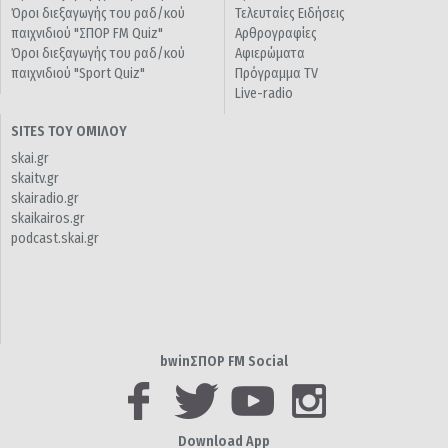
Όροι διεξαγωγής του ραδ/κού
Τελευταίες Ειδήσεις
παιχνιδιού "ΣΠΟΡ FM Quiz"
Αρθρογραφίες
Όροι διεξαγωγής του ραδ/κού
Αφιερώματα
παιχνιδιού "Sport Quiz"
Πρόγραμμα TV
Live-radio
SITES ΤΟΥ ΟΜΙΛΟΥ
skai.gr
skaitv.gr
skairadio.gr
skaikairos.gr
podcast.skai.gr
bwinΣΠΟΡ FM Social
Download App