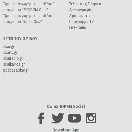
Όροι διεξαγωγής του ραδ/κού
Τελευταίες Ειδήσεις
παιχνιδιού "ΣΠΟΡ FM Quiz"
Αρθρογραφίες
Όροι διεξαγωγής του ραδ/κού
Αφιερώματα
παιχνιδιού "Sport Quiz"
Πρόγραμμα TV
Live-radio
SITES ΤΟΥ ΟΜΙΛΟΥ
skai.gr
skaitv.gr
skairadio.gr
skaikairos.gr
podcast.skai.gr
bwinΣΠΟΡ FM Social
Download App