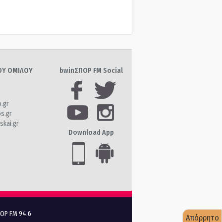
ΤΟΥ ΟΜΙΛΟΥ
bwinΣΠΟΡ FM Social
o.gr
os.gr
skai.gr
Download App
ΠΟΡ FM 94.6
Απόρρητο