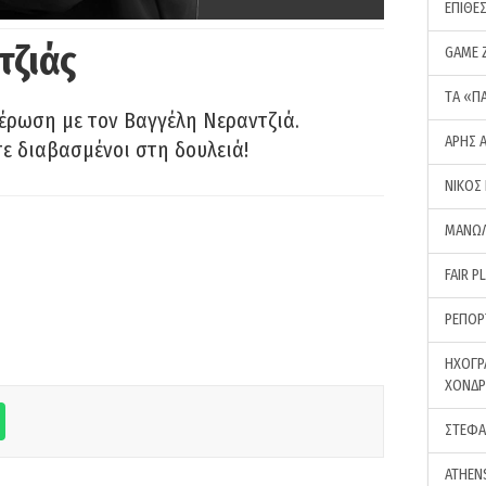
ΕΠΙΘΕ
τζιάς
GAME 
ΤA «Π
έρωση με τον Βαγγέλη Νεραντζιά.
ΑΡΗΣ 
τε διαβασμένοι στη δουλειά!
ΝΙΚΟΣ
ΜΑΝΩΛ
FAIR P
ΡΕΠΟΡ
ΗΧΟΓΡ
ΧΟΝΔ
ΣΤΕΦΑ
ATHEN