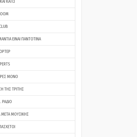
ΚΑΙ ΚΑΤΩ
ROOM
 CLUB
ΜΑΝΤΙΑ ΕΙΝΑΙ ΠΑΝΤΟΤΙΝΑ
ΠΟΡΤΕΡ
XPERTS
ΕΡΕΣ ΜΟΝΟ
ΣΗ ΤΗΣ ΤΡΙΤΗΣ
… ΡΑΔΙΟ
 ΜΕΤΑ ΜΟΥΣΙΚΗΣ
ΠΑΣΧΕΤΟΙ