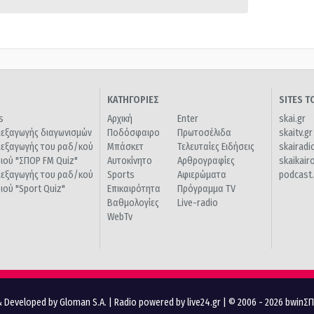
ΚΑΤΗΓΟΡΙΕΣ
SITES 
s
Αρχική
Enter
skai.gr
ιεξαγωγής διαγωνισμών
Ποδόσφαιρο
Πρωτοσέλιδα
skaitv.gr
ιεξαγωγής του ραδ/κού
Μπάσκετ
Τελευταίες Ειδήσεις
skairadi
διού "ΣΠΟΡ FM Quiz"
Αυτοκίνητο
Αρθρογραφίες
skaikair
ιεξαγωγής του ραδ/κού
Sports
Αφιερώματα
podcast.
διού "Sport Quiz"
Επικαιρότητα
Πρόγραμμα TV
Βαθμολογίες
Live-radio
WebTv
 Developed by Gloman S.A.
|
Radio powered by live24.gr
| © 2006 - 2026 bwinΣ