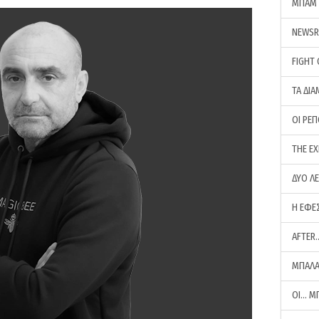
ΜΠΑΜ 
NEWS
FIGHT
ΤΑ ΔΙΑ
ΟΙ ΡΕ
THE E
ΔΥΟ Λ
Η ΕΦΕ
AFTER
ΜΠΑΛΑ
ΟΙ… Μ