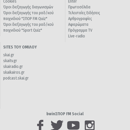
Cookies
Enter
Όροι διεξαγωγής διαγωνισμών
Πρωτοσέλιδα
Όροι διεξαγωγής του ραδ/κού
Τελευταίες Ειδήσεις
παιχνιδιού "ΣΠΟΡ FM Quiz"
Αρθρογραφίες
Όροι διεξαγωγής του ραδ/κού
Αφιερώματα
παιχνιδιού "Sport Quiz"
Πρόγραμμα TV
Live-radio
SITES ΤΟΥ ΟΜΙΛΟΥ
skai.gr
skaitv.gr
skairadio.gr
skaikairos.gr
podcast.skai.gr
bwinΣΠΟΡ FM Social