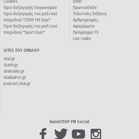
Cookies
Enter
Όροι διεξαγωγής διαγωνισμών
Πρωτοσέλιδα
Όροι διεξαγωγής του ραδ/κού
Τελευταίες Ειδήσεις
παιχνιδιού "ΣΠΟΡ FM Quiz"
Αρθρογραφίες
Όροι διεξαγωγής του ραδ/κού
Αφιερώματα
παιχνιδιού "Sport Quiz"
Πρόγραμμα TV
Live-radio
SITES ΤΟΥ ΟΜΙΛΟΥ
skai.gr
skaitv.gr
skairadio.gr
skaikairos.gr
podcast.skai.gr
bwinΣΠΟΡ FM Social