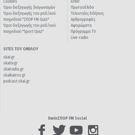
Cookies
Enter
Όροι διεξαγωγής διαγωνισμών
Πρωτοσέλιδα
Όροι διεξαγωγής του ραδ/κού
Τελευταίες Ειδήσεις
παιχνιδιού "ΣΠΟΡ FM Quiz"
Αρθρογραφίες
Όροι διεξαγωγής του ραδ/κού
Αφιερώματα
παιχνιδιού "Sport Quiz"
Πρόγραμμα TV
Live-radio
SITES ΤΟΥ ΟΜΙΛΟΥ
skai.gr
skaitv.gr
skairadio.gr
skaikairos.gr
podcast.skai.gr
bwinΣΠΟΡ FM Social