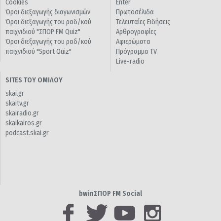
Cookies
Enter
Όροι διεξαγωγής διαγωνισμών
Πρωτοσέλιδα
Όροι διεξαγωγής του ραδ/κού
Τελευταίες Ειδήσεις
παιχνιδιού "ΣΠΟΡ FM Quiz"
Αρθρογραφίες
Όροι διεξαγωγής του ραδ/κού
Αφιερώματα
παιχνιδιού "Sport Quiz"
Πρόγραμμα TV
Live-radio
SITES ΤΟΥ ΟΜΙΛΟΥ
skai.gr
skaitv.gr
skairadio.gr
skaikairos.gr
podcast.skai.gr
bwinΣΠΟΡ FM Social