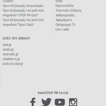
Cookies
Enter
Όροι διεξαγωγής διαγωνισμών
Πρωτοσέλιδα
Όροι διεξαγωγής του ραδ/κού
Τελευταίες Ειδήσεις
παιχνιδιού "ΣΠΟΡ FM Quiz"
Αρθρογραφίες
Όροι διεξαγωγής του ραδ/κού
Αφιερώματα
παιχνιδιού "Sport Quiz"
Πρόγραμμα TV
Live-radio
SITES ΤΟΥ ΟΜΙΛΟΥ
skai.gr
skaitv.gr
skairadio.gr
skaikairos.gr
podcast.skai.gr
bwinΣΠΟΡ FM Social