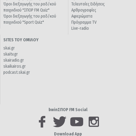
Όροι διεξαγωγής του ραδ/κού
Τελευταίες Ειδήσεις
παιχνιδιού "ΣΠΟΡ FM Quiz"
Αρθρογραφίες
Όροι διεξαγωγής του ραδ/κού
Αφιερώματα
παιχνιδιού "Sport Quiz"
Πρόγραμμα TV
Live-radio
SITES ΤΟΥ ΟΜΙΛΟΥ
skai.gr
skaitv.gr
skairadio.gr
skaikairos.gr
podcast.skai.gr
bwinΣΠΟΡ FM Social
Download App