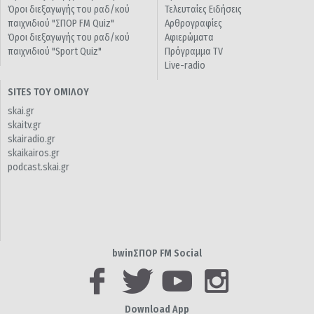
Όροι διεξαγωγής του ραδ/κού
Τελευταίες Ειδήσεις
παιχνιδιού "ΣΠΟΡ FM Quiz"
Αρθρογραφίες
Όροι διεξαγωγής του ραδ/κού
Αφιερώματα
παιχνιδιού "Sport Quiz"
Πρόγραμμα TV
Live-radio
SITES ΤΟΥ ΟΜΙΛΟΥ
skai.gr
skaitv.gr
skairadio.gr
skaikairos.gr
podcast.skai.gr
bwinΣΠΟΡ FM Social
Download App