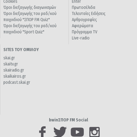
Cookies
Enter
Όροι διεξαγωγής διαγωνισμών
Πρωτοσέλιδα
Όροι διεξαγωγής του ραδ/κού
Τελευταίες Ειδήσεις
παιχνιδιού "ΣΠΟΡ FM Quiz"
Αρθρογραφίες
Όροι διεξαγωγής του ραδ/κού
Αφιερώματα
παιχνιδιού "Sport Quiz"
Πρόγραμμα TV
Live-radio
SITES ΤΟΥ ΟΜΙΛΟΥ
skai.gr
skaitv.gr
skairadio.gr
skaikairos.gr
podcast.skai.gr
bwinΣΠΟΡ FM Social