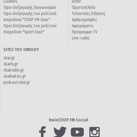
Cookies
Enter
Όροι διεξαγωγής διαγωνισμών
Πρωτοσέλιδα
Όροι διεξαγωγής του ραδ/κού
Τελευταίες Ειδήσεις
παιχνιδιού "ΣΠΟΡ FM Quiz"
Αρθρογραφίες
Όροι διεξαγωγής του ραδ/κού
Αφιερώματα
παιχνιδιού "Sport Quiz"
Πρόγραμμα TV
Live-radio
SITES ΤΟΥ ΟΜΙΛΟΥ
skai.gr
skaitv.gr
skairadio.gr
skaikairos.gr
podcast.skai.gr
bwinΣΠΟΡ FM Social