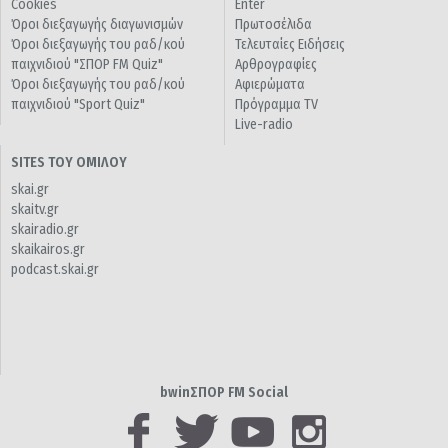
Cookies
Enter
Όροι διεξαγωγής διαγωνισμών
Πρωτοσέλιδα
Όροι διεξαγωγής του ραδ/κού
Τελευταίες Ειδήσεις
παιχνιδιού "ΣΠΟΡ FM Quiz"
Αρθρογραφίες
Όροι διεξαγωγής του ραδ/κού
Αφιερώματα
παιχνιδιού "Sport Quiz"
Πρόγραμμα TV
Live-radio
SITES ΤΟΥ ΟΜΙΛΟΥ
skai.gr
skaitv.gr
skairadio.gr
skaikairos.gr
podcast.skai.gr
bwinΣΠΟΡ FM Social