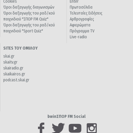
Cookies
Enter
Όροι διεξαγωγής διαγωνισμών
Πρωτοσέλιδα
Όροι διεξαγωγής του ραδ/κού
Τελευταίες Ειδήσεις
παιχνιδιού "ΣΠΟΡ FM Quiz"
Αρθρογραφίες
Όροι διεξαγωγής του ραδ/κού
Αφιερώματα
παιχνιδιού "Sport Quiz"
Πρόγραμμα TV
Live-radio
SITES ΤΟΥ ΟΜΙΛΟΥ
skai.gr
skaitv.gr
skairadio.gr
skaikairos.gr
podcast.skai.gr
bwinΣΠΟΡ FM Social