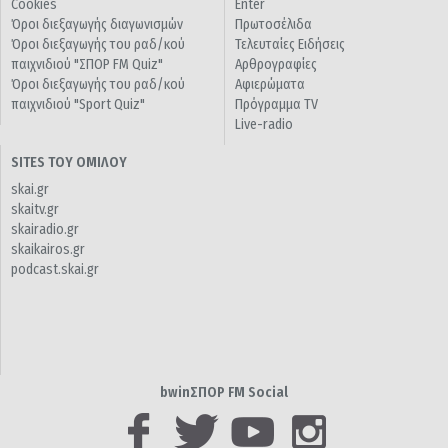
Cookies
Enter
Όροι διεξαγωγής διαγωνισμών
Πρωτοσέλιδα
Όροι διεξαγωγής του ραδ/κού
Τελευταίες Ειδήσεις
παιχνιδιού "ΣΠΟΡ FM Quiz"
Αρθρογραφίες
Όροι διεξαγωγής του ραδ/κού
Αφιερώματα
παιχνιδιού "Sport Quiz"
Πρόγραμμα TV
Live-radio
SITES ΤΟΥ ΟΜΙΛΟΥ
skai.gr
skaitv.gr
skairadio.gr
skaikairos.gr
podcast.skai.gr
bwinΣΠΟΡ FM Social