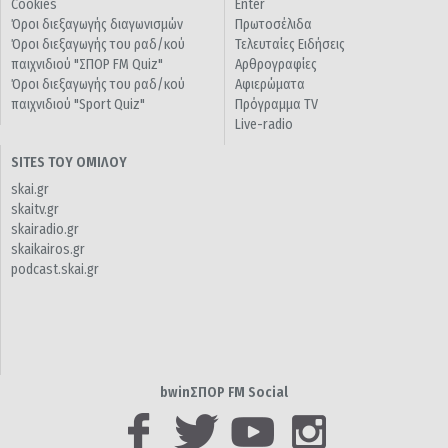
Cookies
Enter
Όροι διεξαγωγής διαγωνισμών
Πρωτοσέλιδα
Όροι διεξαγωγής του ραδ/κού
Τελευταίες Ειδήσεις
παιχνιδιού "ΣΠΟΡ FM Quiz"
Αρθρογραφίες
Όροι διεξαγωγής του ραδ/κού
Αφιερώματα
παιχνιδιού "Sport Quiz"
Πρόγραμμα TV
Live-radio
SITES ΤΟΥ ΟΜΙΛΟΥ
skai.gr
skaitv.gr
skairadio.gr
skaikairos.gr
podcast.skai.gr
bwinΣΠΟΡ FM Social