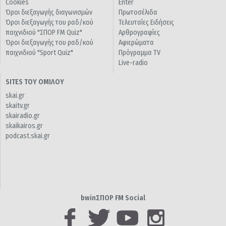
Cookies
Enter
Όροι διεξαγωγής διαγωνισμών
Πρωτοσέλιδα
Όροι διεξαγωγής του ραδ/κού
Τελευταίες Ειδήσεις
παιχνιδιού "ΣΠΟΡ FM Quiz"
Αρθρογραφίες
Όροι διεξαγωγής του ραδ/κού
Αφιερώματα
παιχνιδιού "Sport Quiz"
Πρόγραμμα TV
Live-radio
SITES ΤΟΥ ΟΜΙΛΟΥ
skai.gr
skaitv.gr
skairadio.gr
skaikairos.gr
podcast.skai.gr
bwinΣΠΟΡ FM Social