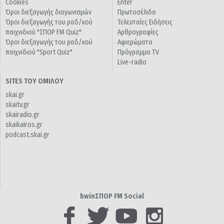
Cookies
Enter
Όροι διεξαγωγής διαγωνισμών
Πρωτοσέλιδα
Όροι διεξαγωγής του ραδ/κού
Τελευταίες Ειδήσεις
παιχνιδιού "ΣΠΟΡ FM Quiz"
Αρθρογραφίες
Όροι διεξαγωγής του ραδ/κού
Αφιερώματα
παιχνιδιού "Sport Quiz"
Πρόγραμμα TV
Live-radio
SITES ΤΟΥ ΟΜΙΛΟΥ
skai.gr
skaitv.gr
skairadio.gr
skaikairos.gr
podcast.skai.gr
bwinΣΠΟΡ FM Social