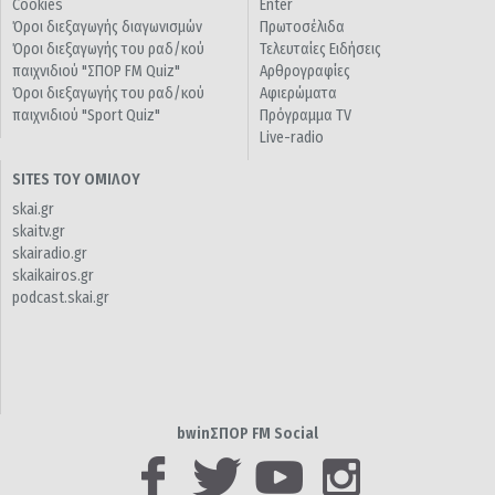
Cookies
Enter
Όροι διεξαγωγής διαγωνισμών
Πρωτοσέλιδα
Όροι διεξαγωγής του ραδ/κού
Τελευταίες Ειδήσεις
παιχνιδιού "ΣΠΟΡ FM Quiz"
Αρθρογραφίες
Όροι διεξαγωγής του ραδ/κού
Αφιερώματα
παιχνιδιού "Sport Quiz"
Πρόγραμμα TV
Live-radio
SITES ΤΟΥ ΟΜΙΛΟΥ
skai.gr
skaitv.gr
skairadio.gr
skaikairos.gr
podcast.skai.gr
bwinΣΠΟΡ FM Social