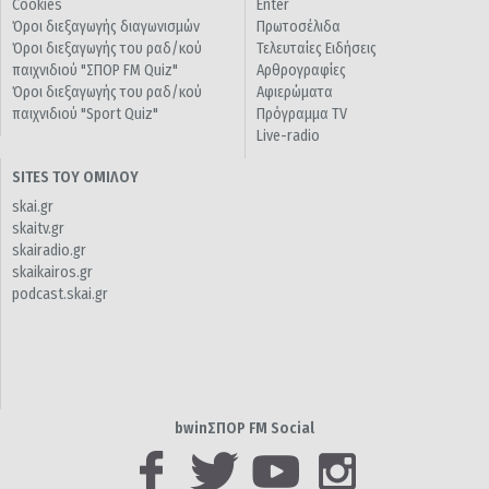
Cookies
Enter
Όροι διεξαγωγής διαγωνισμών
Πρωτοσέλιδα
Όροι διεξαγωγής του ραδ/κού
Τελευταίες Ειδήσεις
παιχνιδιού "ΣΠΟΡ FM Quiz"
Αρθρογραφίες
Όροι διεξαγωγής του ραδ/κού
Αφιερώματα
παιχνιδιού "Sport Quiz"
Πρόγραμμα TV
Live-radio
SITES ΤΟΥ ΟΜΙΛΟΥ
skai.gr
skaitv.gr
skairadio.gr
skaikairos.gr
podcast.skai.gr
bwinΣΠΟΡ FM Social