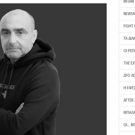
ΜΠΑΜ 
NEWS
FIGHT
ΤΑ ΔΙΑ
ΟΙ ΡΕ
THE E
ΔΥΟ Λ
Η ΕΦΕ
AFTER
ΜΠΑΛΑ
ΟΙ… Μ