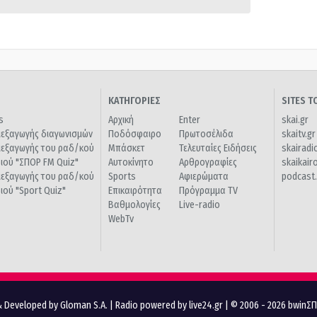
ΚΑΤΗΓΟΡΙΕΣ
SITES 
s
Αρχική
Enter
skai.gr
ιεξαγωγής διαγωνισμών
Ποδόσφαιρο
Πρωτοσέλιδα
skaitv.gr
ιεξαγωγής του ραδ/κού
Μπάσκετ
Τελευταίες Ειδήσεις
skairadi
διού "ΣΠΟΡ FM Quiz"
Αυτοκίνητο
Αρθρογραφίες
skaikair
ιεξαγωγής του ραδ/κού
Sports
Αφιερώματα
podcast.
διού "Sport Quiz"
Επικαιρότητα
Πρόγραμμα TV
Βαθμολογίες
Live-radio
WebTv
 Developed by Gloman S.A.
|
Radio powered by live24.gr
| © 2006 - 2026 bwinΣ