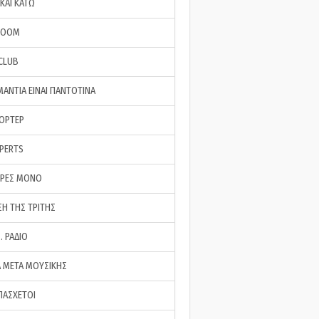
ΚΑΙ ΚΑΤΩ
ROOM
 CLUB
ΜΑΝΤΙΑ ΕΙΝΑΙ ΠΑΝΤΟΤΙΝΑ
ΠΟΡΤΕΡ
XPERTS
ΕΡΕΣ ΜΟΝΟ
ΣΗ ΤΗΣ ΤΡΙΤΗΣ
… ΡΑΔΙΟ
 ΜΕΤΑ ΜΟΥΣΙΚΗΣ
ΠΑΣΧΕΤΟΙ