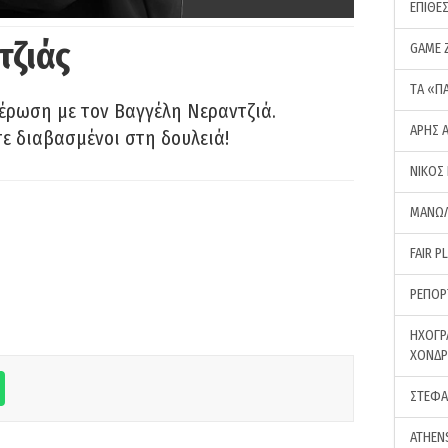
ΕΠΙΘΕ
τζιάς
GAME 
ΤA «Π
έρωση με τον Βαγγέλη Νεραντζιά.
ΑΡΗΣ 
τε διαβασμένοι στη δουλειά!
ΝΙΚΟΣ
ΜΑΝΩΛ
FAIR P
ΡΕΠΟΡ
ΗΧΟΓΡ
ΧΟΝΔ
ΣΤΕΦΑ
ATHEN