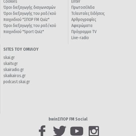
Cookies
Enter
Όροι διεξαγωγής διαγωνισμών
Πρωτοσέλιδα
Όροι διεξαγωγής του ραδ/κού
Τελευταίες Ειδήσεις
παιχνιδιού "ΣΠΟΡ FM Quiz"
Αρθρογραφίες
Όροι διεξαγωγής του ραδ/κού
Αφιερώματα
παιχνιδιού "Sport Quiz"
Πρόγραμμα TV
Live-radio
SITES ΤΟΥ ΟΜΙΛΟΥ
skai.gr
skaitv.gr
skairadio.gr
skaikairos.gr
podcast.skai.gr
bwinΣΠΟΡ FM Social