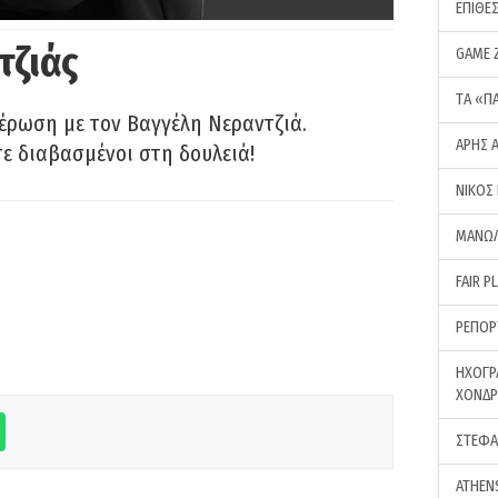
ΕΠΙΘΕ
τζιάς
GAME 
ΤA «Π
έρωση με τον Βαγγέλη Νεραντζιά.
ΑΡΗΣ 
τε διαβασμένοι στη δουλειά!
ΝΙΚΟΣ
ΜΑΝΩΛ
FAIR P
ΡΕΠΟΡ
ΗΧΟΓΡ
ΧΟΝΔ
ΣΤΕΦΑ
ATHEN