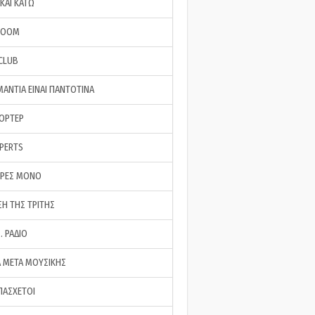
ΚΑΙ ΚΑΤΩ
ROOM
 CLUB
ΜΑΝΤΙΑ ΕΙΝΑΙ ΠΑΝΤΟΤΙΝΑ
ΠΟΡΤΕΡ
XPERTS
ΕΡΕΣ ΜΟΝΟ
ΣΗ ΤΗΣ ΤΡΙΤΗΣ
… ΡΑΔΙΟ
 ΜΕΤΑ ΜΟΥΣΙΚΗΣ
ΠΑΣΧΕΤΟΙ