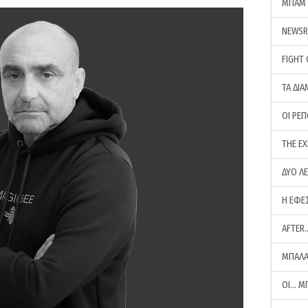
ΜΠΑΜ 
NEWS
FIGHT
ΤΑ ΔΙΑ
ΟΙ ΡΕ
THE E
ΔΥΟ Λ
Η ΕΦΕ
AFTER
ΜΠΑΛΑ
ΟΙ… Μ