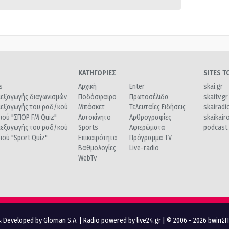
ΚΑΤΗΓΟΡΙΕΣ
SITES 
s
Αρχική
Enter
skai.gr
ιεξαγωγής διαγωνισμών
Ποδόσφαιρο
Πρωτοσέλιδα
skaitv.gr
ιεξαγωγής του ραδ/κού
Μπάσκετ
Τελευταίες Ειδήσεις
skairadi
διού "ΣΠΟΡ FM Quiz"
Αυτοκίνητο
Αρθρογραφίες
skaikair
ιεξαγωγής του ραδ/κού
Sports
Αφιερώματα
podcast.
διού "Sport Quiz"
Επικαιρότητα
Πρόγραμμα TV
Βαθμολογίες
Live-radio
WebTv
 Developed by Gloman S.A.
|
Radio powered by live24.gr
| © 2006 - 2026 bwinΣ