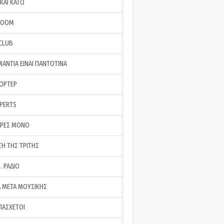
ΚΑΙ ΚΑΤΩ
ROOM
 CLUB
ΜΑΝΤΙΑ ΕΙΝΑΙ ΠΑΝΤΟΤΙΝΑ
ΠΟΡΤΕΡ
XPERTS
ΕΡΕΣ ΜΟΝΟ
ΣΗ ΤΗΣ ΤΡΙΤΗΣ
… ΡΑΔΙΟ
 ΜΕΤΑ ΜΟΥΣΙΚΗΣ
ΠΑΣΧΕΤΟΙ