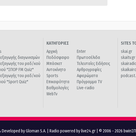
ΚΑΤΗΓΟΡΙΕΣ
SITES 
s
Αρχική
Enter
skai.gr
ιεξαγωγής διαγωνισμών
Ποδόσφαιρο
Πρωτοσέλιδα
skaitv.gr
ιεξαγωγής του ραδ/κού
Μπάσκετ
Τελευταίες Ειδήσεις
skairadi
διού "ΣΠΟΡ FM Quiz"
Αυτοκίνητο
Αρθρογραφίες
skaikair
ιεξαγωγής του ραδ/κού
Sports
Αφιερώματα
podcast.
διού "Sport Quiz"
Επικαιρότητα
Πρόγραμμα TV
Βαθμολογίες
Live-radio
WebTv
 Developed by Gloman S.A.
|
Radio powered by live24.gr
| © 2006 - 2026 bwinΣ