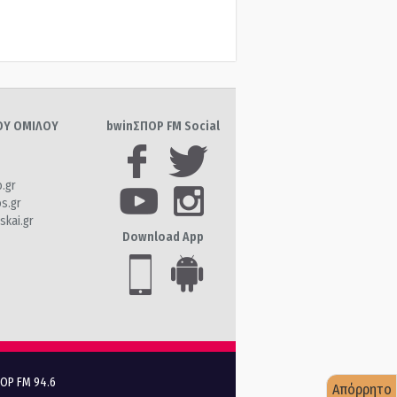
ΤΟΥ ΟΜΙΛΟΥ
bwinΣΠΟΡ FM Social
o.gr
os.gr
skai.gr
Download App
ΠΟΡ FM 94.6
Απόρρητο