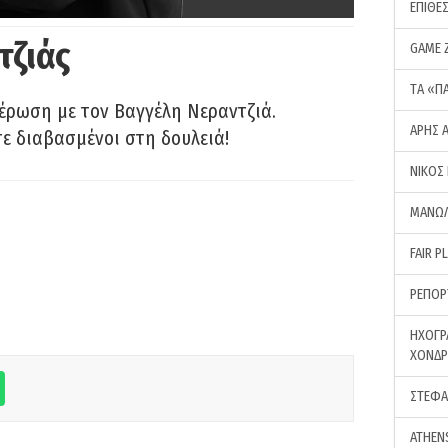
ΕΠΙΘΕ
τζιάς
GAME 
ΤA «Π
έρωση με τον Βαγγέλη Νεραντζιά.
ΑΡΗΣ 
τε διαβασμένοι στη δουλειά!
ΝΙΚΟΣ
ΜΑΝΩΛ
FAIR P
ΡΕΠΟΡ
ΗΧΟΓΡ
ΧΟΝΔ
ΣΤΕΦΑ
ATHEN