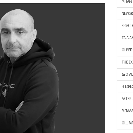
ΜΠΑΜ 
NEWS
FIGHT
ΤΑ ΔΙΑ
ΟΙ ΡΕ
THE E
ΔΥΟ Λ
Η ΕΦΕ
AFTER
ΜΠΑΛΑ
ΟΙ… Μ