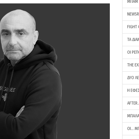
ΜΠΑΜ 
NEWS
FIGHT
ΤΑ ΔΙΑ
ΟΙ ΡΕ
THE E
ΔΥΟ Λ
Η ΕΦΕ
AFTER
ΜΠΑΛΑ
ΟΙ… Μ