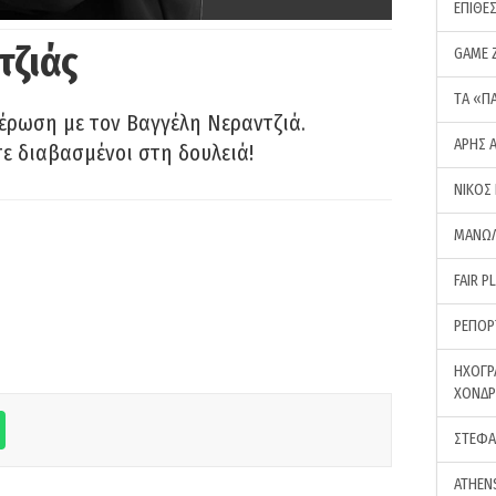
ΕΠΙΘΕ
τζιάς
GAME 
ΤA «Π
έρωση με τον Βαγγέλη Νεραντζιά.
ΑΡΗΣ 
τε διαβασμένοι στη δουλειά!
ΝΙΚΟΣ
ΜΑΝΩΛ
FAIR P
ΡΕΠΟΡ
ΗΧΟΓΡ
ΧΟΝΔ
ΣΤΕΦΑ
ATHEN