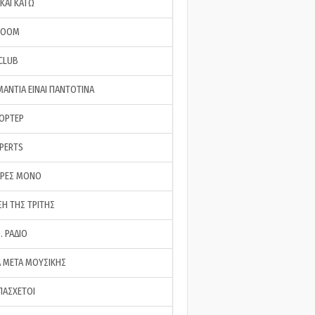
ΚΑΙ ΚΑΤΩ
ROOM
 CLUB
ΜΑΝΤΙΑ ΕΙΝΑΙ ΠΑΝΤΟΤΙΝΑ
ΠΟΡΤΕΡ
XPERTS
ΕΡΕΣ ΜΟΝΟ
ΣΗ ΤΗΣ ΤΡΙΤΗΣ
… ΡΑΔΙΟ
 ΜΕΤΑ ΜΟΥΣΙΚΗΣ
ΠΑΣΧΕΤΟΙ