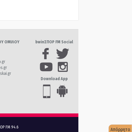
ΤΟΥ ΟΜΙΛΟΥ
bwinΣΠΟΡ FM Social
o.gr
os.gr
skai.gr
Download App
ΠΟΡ FM 94.6
Απόρρητο