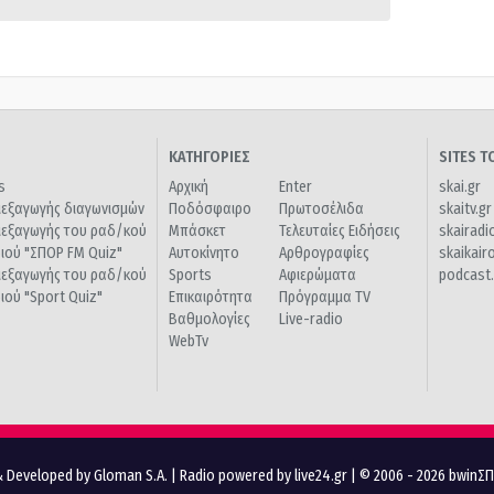
ΚΑΤΗΓΟΡΙΕΣ
SITES 
s
Αρχική
Enter
skai.gr
ιεξαγωγής διαγωνισμών
Ποδόσφαιρο
Πρωτοσέλιδα
skaitv.gr
ιεξαγωγής του ραδ/κού
Μπάσκετ
Τελευταίες Ειδήσεις
skairadi
διού "ΣΠΟΡ FM Quiz"
Αυτοκίνητο
Αρθρογραφίες
skaikair
ιεξαγωγής του ραδ/κού
Sports
Αφιερώματα
podcast.
διού "Sport Quiz"
Επικαιρότητα
Πρόγραμμα TV
Βαθμολογίες
Live-radio
WebTv
 Developed by Gloman S.A.
|
Radio powered by live24.gr
| © 2006 - 2026 bwinΣ