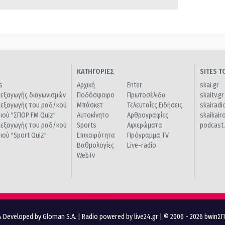
ΚΑΤΗΓΟΡΙΕΣ
SITES 
s
Αρχική
Enter
skai.gr
ιεξαγωγής διαγωνισμών
Ποδόσφαιρο
Πρωτοσέλιδα
skaitv.gr
ιεξαγωγής του ραδ/κού
Μπάσκετ
Τελευταίες Ειδήσεις
skairadi
διού "ΣΠΟΡ FM Quiz"
Αυτοκίνητο
Αρθρογραφίες
skaikair
ιεξαγωγής του ραδ/κού
Sports
Αφιερώματα
podcast.
διού "Sport Quiz"
Επικαιρότητα
Πρόγραμμα TV
Βαθμολογίες
Live-radio
WebTv
 Developed by Gloman S.A.
|
Radio powered by live24.gr
| © 2006 - 2026 bwinΣ