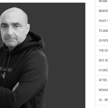
ΜΠΑΜ 
NEWS
FIGHT
ΤΑ ΔΙΑ
ΟΙ ΡΕ
THE E
ΔΥΟ Λ
Η ΕΦΕ
AFTER
ΜΠΑΛΑ
ΟΙ… Μ