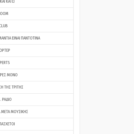
ΚΑΙ ΚΑΤΩ
ROOM
 CLUB
ΜΑΝΤΙΑ ΕΙΝΑΙ ΠΑΝΤΟΤΙΝΑ
ΠΟΡΤΕΡ
XPERTS
ΕΡΕΣ ΜΟΝΟ
ΣΗ ΤΗΣ ΤΡΙΤΗΣ
… ΡΑΔΙΟ
 ΜΕΤΑ ΜΟΥΣΙΚΗΣ
ΠΑΣΧΕΤΟΙ