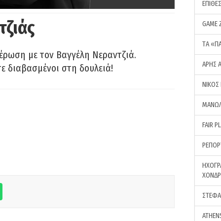
ΕΠΙΘΕ
τζιάς
GAME 
ΤA «Π
έρωση με τον Βαγγέλη Νεραντζιά.
ΑΡΗΣ 
τε διαβασμένοι στη δουλειά!
ΝΙΚΟΣ
ΜΑΝΩΛ
FAIR P
ΡΕΠΟΡ
ΗΧΟΓΡ
ΧΟΝΔ
ΣΤΕΦΑ
ATHEN